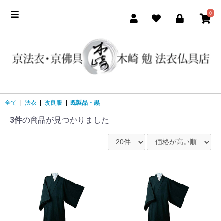
0
全て
|
法衣
|
改良服
|
既製品・黒
3件
の商品が見つかりました