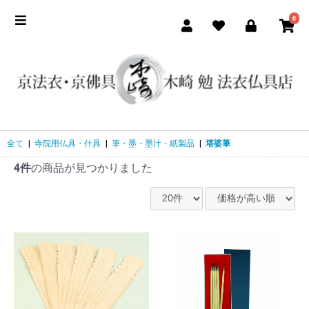
0
全て
|
寺院用仏具・什具
|
筆・墨・墨汁・紙製品
|
塔婆筆
4件
の商品が見つかりました