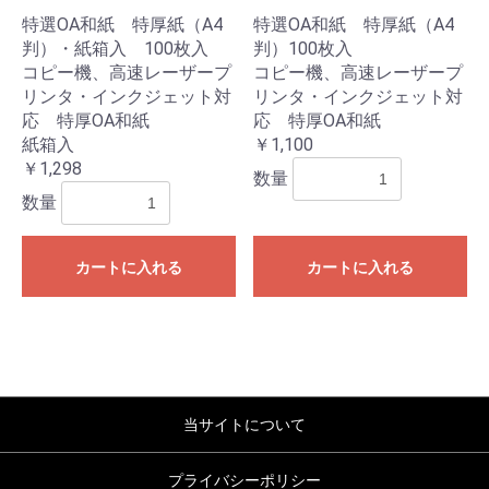
お買い物を続ける
カートへ進む
特選OA和紙 特厚紙（A4
特選OA和紙 特厚紙（A4
判）・紙箱入 100枚入
判）100枚入
コピー機、高速レーザープ
コピー機、高速レーザープ
リンタ・インクジェット対
リンタ・インクジェット対
応 特厚OA和紙
応 特厚OA和紙
紙箱入
￥1,100
￥1,298
数量
数量
カートに入れる
カートに入れる
当サイトについて
プライバシーポリシー