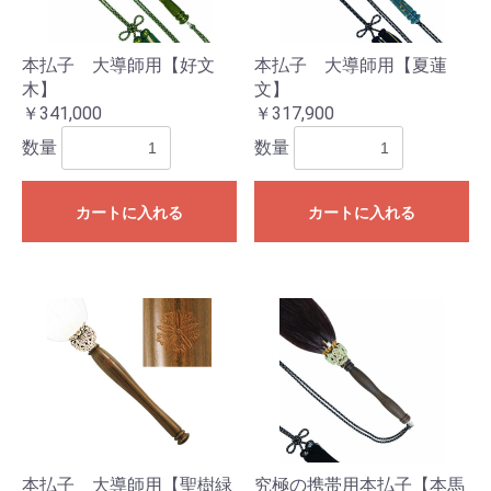
本払子 大導師用【好文
本払子 大導師用【夏蓮
木】
文】
￥341,000
￥317,900
数量
数量
カートに入れる
カートに入れる
お買い物を続ける
カートへ進む
本払子 大導師用【聖樹緑
究極の携帯用本払子【本馬