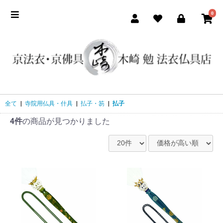
0
全て
|
寺院用仏具・什具
|
払子・笏
|
払子
4件
の商品が見つかりました