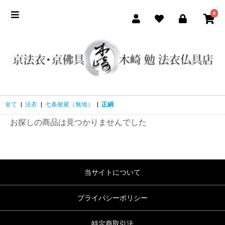
0
全て
|
法衣
|
七条袈裟（無地）
|
正絹
お探しの商品は見つかりませんでした
当サイトについて
プライバシーポリシー
特定商取引法