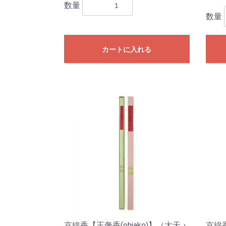
数量
数量
カートに入れる
京線香【王奢香(ohjako)】（大天・
京線香