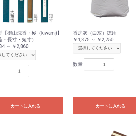
【御山沈香・極（kiwami)】
香炉灰（白灰）徳用
薫・長寸・短寸）
￥1,375 ～ ￥2,750
84 ～ ￥2,860
数量
カートに入れる
カートに入れる