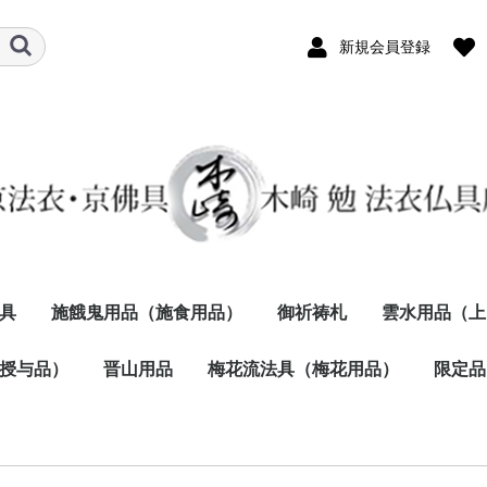
新規会員登録
具
施餓鬼用品（施食用品）
御祈祷札
雲水用品（上
散華
机
いす）
バイ
器・献
外用）
紙製品
寺接客
授与品）
合冬向き
夏向き
尺絡子
九寸絡子
小絡子
絡子環
正絹
化学繊維
正絹
化学繊維
冬向
春秋向
夏向
正絹
化学繊維
既製品・黒
別誂品・黒
白衣
色着物
半襦袢
さばき
ベッス
足袋
腰ひも
マジック帯
手巾
秋冬春向
春夏秋向
夏向
大香炉
五具足
三具足
香炉
花立
火立
木魚
鏧子
印鏧
香炉・香合
角香炉
柄香炉
献茶湯器・献菓子器
三宝
仏前応量器
刷匙箸
座褥
拝敷
曲録掛
曲録布団
笏
払子
幟（のぼり）
墨汁
塔婆筆
灰ならし（灰心）
晋山用品
梅花流法具（梅花用品）
秋冬春向
春夏秋向
夏向
秋冬春向
春夏秋向
夏向
寺族用
子供用
冬向
春秋向
夏向
秋冬春向
春夏秋向
夏向
冬向
春秋向
夏向
秋冬春向
春夏秋向
夏向
冬向
春秋向
夏向
秋冬春向
春夏秋向
夏向
秋冬春向
春夏秋向
夏向
冬向
春秋向
夏向
冬向
秋冬春向
春夏秋向
夏向
冬向
秋冬春向
春夏秋向
夏向
冬向
四季向
夏向
御祈祷札
回向之證
献菓子器
献茶湯器
半畳敷
一畳敷
通常サイズ
携帯サイズ
6点組
9点組
限定品
器
ちわ）
朱肉）
可漏
拝表
山号・寺号入り
山号・寺号無し
梅花流・鈴鉦セット
梅花流・法具一式
梅花流法具（単品）・
御詠歌テーブル・スツ
可漏・両本山紋
可漏
梅花用品
ール