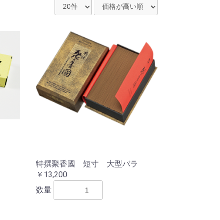
特撰聚香國 短寸 大型バラ
￥13,200
数量