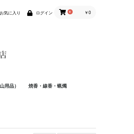
0
￥0
お気に入り
ログイン
山用品）
焼香・線香・蝋燭
接着シール付御札
御祈祷札
焼香
線香（大天～長寸）
線香（短寸）
蝋燭
墓参線香
カードリッジ式ロー
洋ローソク
和ろうそく（和蠟燭
ク
押