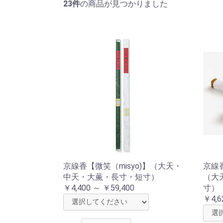
23件
の商品が見つかりました
京線香【微笑（misyo)】（大天・
京線香
中天・大薫・長寸・短寸）
（大
￥4,400 ～ ￥59,400
寸）
￥4,6