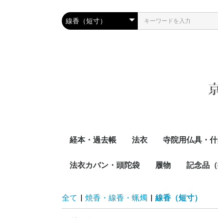
経本・過去帳
法衣
寺院用仏具・什
経本
過去帳
法衣カバン・頭陀袋
金襴袈裟（九条袈裟）
刺繍・金彩入り袈裟
絡子
七条袈裟（無地）
大衣
恩衣（導具衣）
中衣
改良服
長作務衣
着物
半襦袢・法衣下着
足袋・ベッス
法衣小物
作務衣
履物
花皿・柄香炉・
中央香台・焼香
五具足・香炉
木魚・鏧子（け
木魚鏧子ふとん
鏧子バイ・木魚
香炉・香合
三宝・仏前応量
香台掛
座褥・拝敷
曲録
払子・笏
伴天（半纏）
両序牌（単牌）
萬納台
摩尼車
賽銭箱
寄附額
和照明
新型掲示板（屋
手桶
幟（のぼり）
筆・墨・墨汁・
お手入れ用品
お寺接客机・お
記念品（
茶湯器・献菓子
椅子
草履
沓
下駄
団扇（う
印朱（本
可漏
輪袈裟
全て
|
焼香・線香・蝋燭
|
線香（短寸）