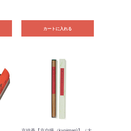
カートに入れる
京線香【京自慢（kyojiman)】（大