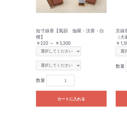
短寸線香【風韻 伽羅・沈香・白
京線香
檀】
（大
￥220 ～ ￥3,300
￥1,5
数量
数量
カートに入れる