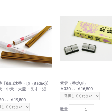
【御山沈香・頂（itadaki)】
紫雲（香炉炭）
天・中天・大薫・長寸・短
￥330 ～ ￥16,500
20 ～ ￥19,800
数量