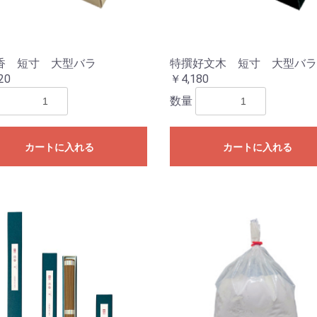
お買い物を続ける
カートへ進む
香 短寸 大型バラ
特撰好文木 短寸 大型バラ
20
￥4,180
数量
カートに入れる
カートに入れる