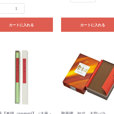
カートに入れる
カートに入れる
【春陽（syunyo)】（大薫・
聚香國 短寸 大型バラ